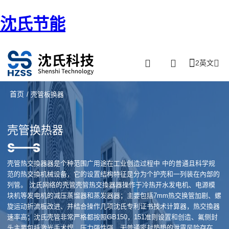
沈氏节能
2英文
首页
/ 壳管板换器
壳管换热器
壳管热交換器器是个种范围广用途在工业创造过程中 中的普通且科学规
范的热交換机械设备，它的设置结构特征是分为个护壳和一列装在內部的
列管。 沈氏网络的壳管壳管热交換器器操作于冷热开水发电机、电源模
块机等发电机的减压蒸馏器和蒸发器器；主要包括7mm热交换管加剧、螺
旋运动折流板改进、并结合操作几项沈氏专利证书技术计算器，热交換器
速率高；沈氏壳管非常严格都按照GB150，151准则设置和创造、氟侧封
头主要包括激光手术焊，压力强性强，无普通密封垫垫的泄露风险存在、