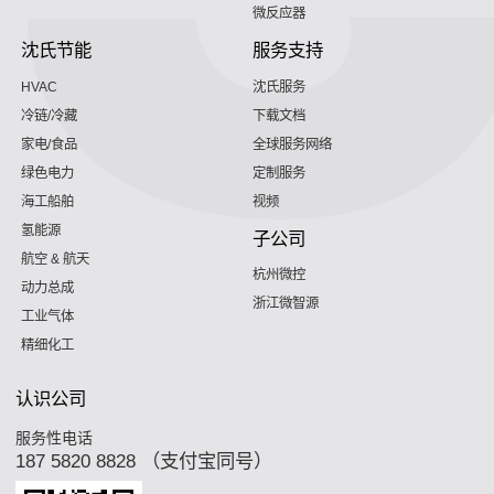
微反应器
沈氏节能
服务支持
HVAC
沈氏服务
冷链/冷藏
下载文档
家电/食品
全球服务网络
绿色电力
定制服务
海工船舶
视频
氢能源
子公司
航空 & 航天
杭州微控
动力总成
浙江微智源
工业气体
精细化工
认识公司
服务性电话
187 5820 8828 （支付宝同号）