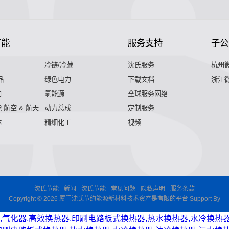
节能
服务支持
子公
冷链/冷藏
沈氏服务
杭州
品
绿色电力
下载文档
浙江
舶
氢能源
全球服务网络
:航空 & 航天
动力总成
定制服务
体
精细化工
视频
沈氏节能
新闻
沈氏节能
常见问题
隐私声明
服务条款
Copyright © 2026 厦门沈氏节约能源新材料技术资产是有限的平台 Support By
,气化器,高效换热器,印刷电路板式换热器,热水换热器,水冷换热器