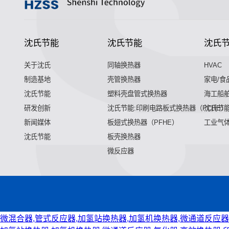
沈氏节能
沈氏节能
沈氏
关于沈氏
同轴换热器
HVAC
制造基地
壳管换热器
家电/食
沈氏节能
塑料壳盘管式换热器
海工船
研发创新
沈氏节能:印刷电路板式换热器（PCHE）
沈氏节能
新闻媒体
板翅式换热器（PFHE）
工业气
沈氏节能
板壳换热器
微反应器
微混合器,管式反应器,加氢站换热器,加氢机换热器,微通道反应器